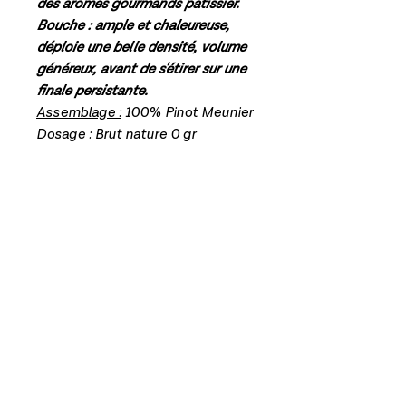
des arômes gourmands pâtissier.
Bouche : ample et chaleureuse,
déploie une belle densité, volume
généreux, avant de s'étirer sur une
finale persistante.
Assemblage :
100% Pinot Meunier
Dosage
: Brut nature 0 gr
Accord Met/Vin :
viandes grillées,
magret de canard, plats
légèrement épicés.
Mentions légales
Politique en matière de cookies
Politique de confidentialité