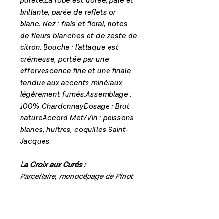
pureté.La robe est dorée, pâle et
brillante, parée de reflets or
blanc. Nez : frais et floral, notes
de fleurs blanches et de zeste de
citron. Bouche : l’attaque est
crémeuse, portée par une
effervescence fine et une finale
tendue aux accents minéraux
légèrement fumés.Assemblage :
100% ChardonnayDosage : Brut
natureAccord Met/Vin : poissons
blancs, huîtres, coquilles Saint-
Jacques.
La Croix aux Curés :
Parcellaire, monocépage de Pinot
Blanc, cépage ancien issu
uniquement d’une parcelle « la
croix aux curés ». Floral , fruité,