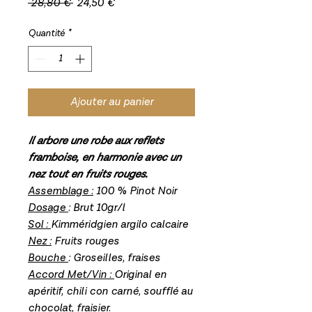
Prix
Prix
 28,80 € 
24,50 €
original
promotionnel
Quantité
*
Ajouter au panier
Il arbore une robe aux reflets
framboise, en harmonie avec un
nez tout en fruits rouges.
Assemblage :
100 % Pinot Noir
Dosage
: Brut 10gr/l
Sol :
Kimméridgien argilo calcaire
Nez :
Fruits rouges
Bouche
: Groseilles, fraises
Accord Met/Vin :
Original en
apéritif, chili con carné, soufflé au
chocolat, fraisier.