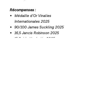
Récompenses :
Médaille d'Or Vinalies
Internationales 2025
90/100 James Suckling 2025
16,5 Jancis Robinson 2025
1* Guide Hachette 2025
Médaille d'argent Concours de
Lyon 2024
Mentions légales
Politique en matière de cookies
Politique de confidentialité
Campagne SMS -