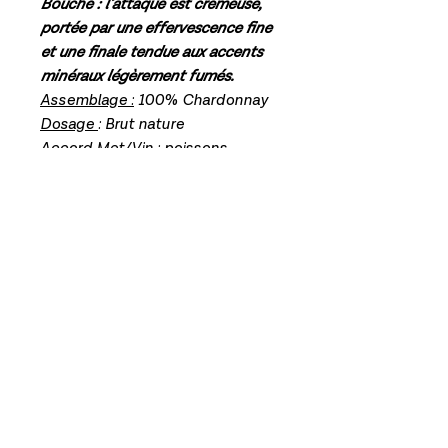
Bouche : l’attaque est crémeuse,
portée par une effervescence fine
et une finale tendue aux accents
minéraux légèrement fumés.
Assemblage :
100% Chardonnay
Dosage
: Brut nature
Accord Met/Vin :
poissons
blancs, huîtres, coquilles Saint-
Jacques.
Mentions légales
Politique en matière de cookies
Politique de confidentialité
Campagne SMS -