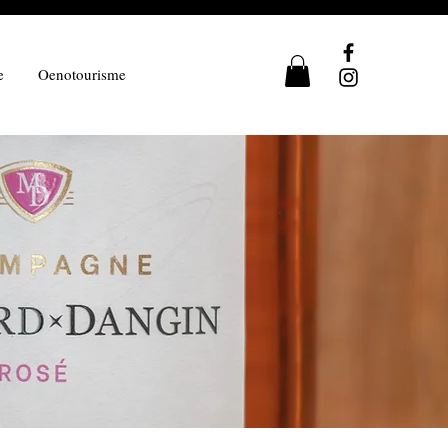
e
Oenotourisme