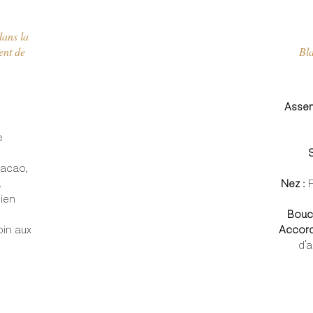
dans la
ent de
Bla
Assem
e
S
cacao,
.
Nez :
F
bien
Bouc
pin aux
Accord
d’