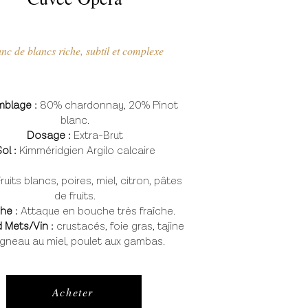
nc de blancs riche, subtil et complexe
blage :
80% chardonnay, 20%
Pinot
blanc.
Dosage :
Extra-Brut
ol :
Kimméridgien Argilo calcaire
ruits blancs, poires, miel, citron, pâtes
de fruits.
he :
Attaque en bouche très fraîche.
 Mets/Vin :
crustacés, foie gras, tajine
agneau au miel, poulet aux gambas.
Acheter