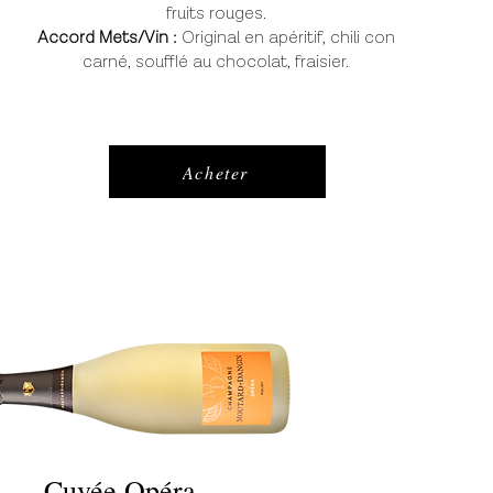
fruits rouges.
Accord Mets/Vin :
Original en apéritif, chili con
carné, soufflé au chocolat, fraisier.
Acheter
Cuvée Opéra