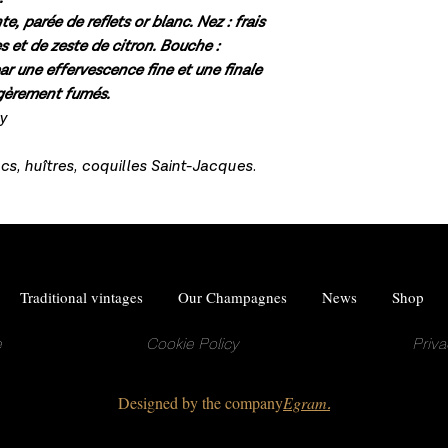
te, parée de reflets or blanc. Nez : frais
es et de zeste de citron. Bouche :
ar une effervescence fine et une finale
gèrement fumés.
y
cs, huîtres, coquilles Saint-Jacques.
Traditional vintages
Our Champagnes
News
Shop
e
Cookie Policy
Priva
Designed by the company
Egram
.
dawn champagne