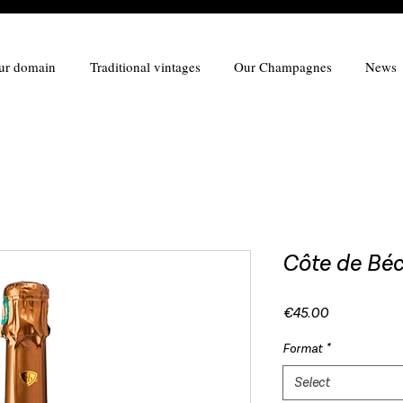
ur domain
Traditional vintages
Our Champagnes
News
Côte de Béc
Price
€45.00
Format
*
Select