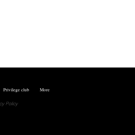
Privilege club
More
cy Policy